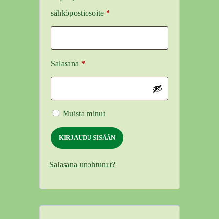
Vaaditaan
sähköpostiosoite
*
Vaaditaan
Salasana
*
Muista minut
KIRJAUDU SISÄÄN
Salasana unohtunut?