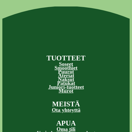
TUOTTEET
Soseet
Smoothiet
Puurot
Ateriat
Naksut
Patukat
Juniori-tuotteet
Murot
MEISTÄ
Ota yhteyttä
APUA
Oma tili